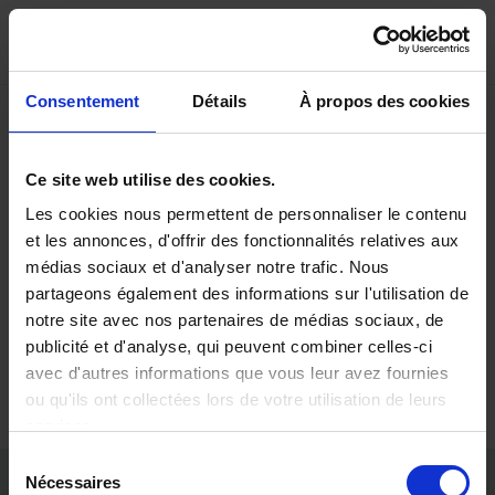
Contact - Private Insur
Saut au contenu principal
Consentement
Détails
À propos des cookies
Private Insurer SA
en liquidation
Ce site web utilise des cookies.
Les cookies nous permettent de personnaliser le contenu
et les annonces, d'offrir des fonctionnalités relatives aux
Rue Royale 153 - 1210 Bruxelles
médias sociaux et d'analyser notre trafic. Nous
partageons également des informations sur l'utilisation de
+32 (0) 2 6761860 || uniquement disponible de
notre site avec nos partenaires de médias sociaux, de
09h00 à 12h00
publicité et d'analyse, qui peuvent combiner celles-ci
service@privateinsurer.com
avec d'autres informations que vous leur avez fournies
ou qu'ils ont collectées lors de votre utilisation de leurs
services.
Sélection
Nécessaires
NOS BUREAUX
du