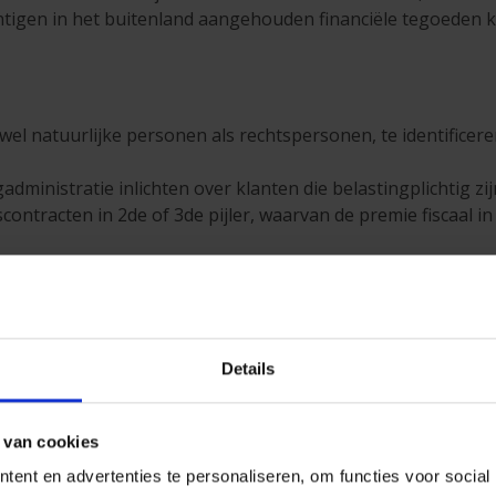
chtigen in het buitenland aangehouden financiële tegoeden 
zowel natuurlijke personen als rechtspersonen, te identificer
administratie inlichten over klanten die belastingplichtig zij
contracten in 2de of 3de pijler, waarvan de premie fiscaal i
kende België als early adopter in oktober 2014 de multila
n vanaf 1 januari 2016. De eerste rapporten dienen in 2017
Details
elen aan de belastingadministratie van de betrokken landen
surer
 van cookies
ent en advertenties te personaliseren, om functies voor social