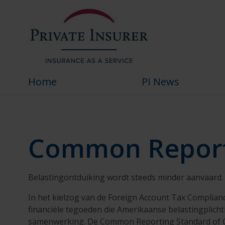
CRS - Private Insurer
Skip to Main Content
Home
PI News
Common Reporti
Belastingontduiking wordt steeds minder aanvaard. 
In het kielzog van de Foreign Account Tax Compliancy
financiële tegoeden die Amerikaanse belastingplich
samenwerking. De Common Reporting Standard of CRS