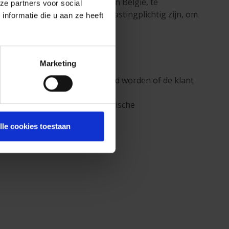
ichtig zijn in een ander land dan België, te
ze partners voor social
 een ander land dan België belastingplichtig zijn, om
nformatie die u aan ze heeft
Marketing
tificatie van de klant, gevraagd worden of de klant
htspersonen.
rmatie mee te delen aan de Belgische
astingplichtig bent):
lle cookies toestaan