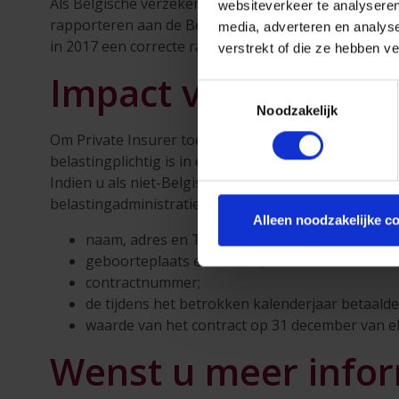
Als Belgische verzekeraar is ook Private Insurer verpl
websiteverkeer te analyseren
rapporteren aan de Belgische belastingadministratie.
media, adverteren en analys
in 2017 een correcte rapportering te doen aan de Be
verstrekt of die ze hebben v
Impact van CRS op 
Toestemmingsselectie
Noodzakelijk
Om Private Insurer toe te laten te bepalen of een kl
belastingplichtig is in een ander land dan België. D
Indien u als niet-Belgische belastingplichtige gekwa
belastingadministratie (die deze informatie zal door
Alleen noodzakelijke c
naam, adres en Taxpayer Identification Numb
geboorteplaats en -datum;
contractnummer;
de tijdens het betrokken kalenderjaar betaal
waarde van het contract op 31 december van el
Wenst u meer infor