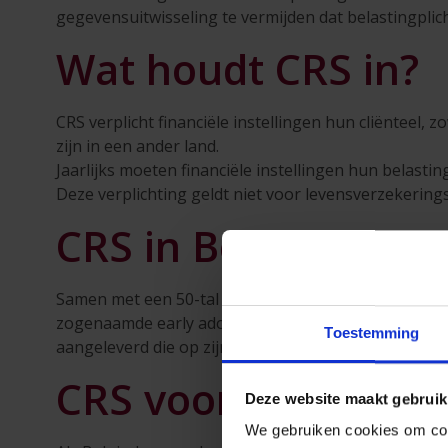
gegevensuitwisseling te vermijden dat belastingpli
Wat houdt CRS in?
CRS verplicht financiële instellingen hun cliënteel, 
zijn in een ander land.
Jaarlijks moeten financiële instellingen hun belasting
Deze verplichting geldt niet voor levensverzekerings
CRS in België
Samen met een 50-tal andere OESO-lidstaten onderte
zogenaamde early adopters zal CRS in werking trede
Toestemming
aangeleverd die op zijn beurt de gegevens zal meed
CRS voor Private In
Deze website maakt gebruik
We gebruiken cookies om cont