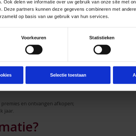
icht zijn cliënteel te identificeren en klanten die belastingpl
. Ook delen we informatie over uw gebruik van onze site met on
 In dit kader bevraagt Private Insurer haar klanten of ze in
e. Deze partners kunnen deze gegevens combineren met andere i
lgische belastingadministratie.
erzameld op basis van uw gebruik van hun services.
onze klanten
Voorkeuren
Statistieken
ant al dan niet moet gerapporteerd worden, zal naast de iden
it zal gebeuren zowel voor natuurlijke personen als voor rec
lificeerd wordt is Private Insurer verplicht de volgende info
spelen aan de belastingadministratie van het land waar u bel
ookies
Selectie toestaan
A
er of TIN-nummer;
de premies en ontvangen afkopen;
k jaar.
matie?