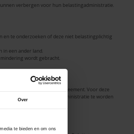
kunnen verbergen voor hun belastingadministratie.
en en te onderzoeken of deze niet belastingplichtig
n in een ander land.
n mindering wordt gebracht.
terale Competent Authority Agreement. Voor deze
 aan de Belgische belastingadministratie te worden
Over
.
 media te bieden en om ons