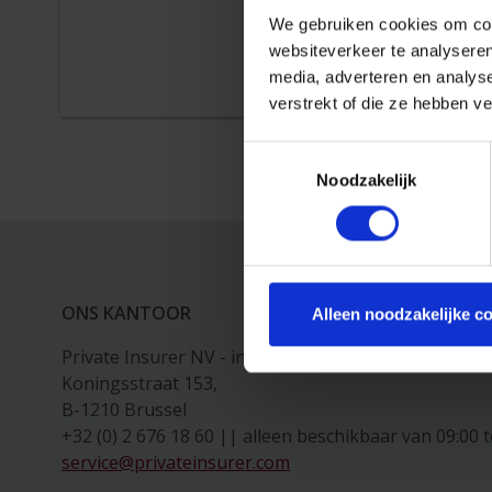
We gebruiken cookies om cont
websiteverkeer te analyseren
media, adverteren en analys
lees meer
verstrekt of die ze hebben v
Toestemmingsselectie
Noodzakelijk
ONS KANTOOR
Alleen noodzakelijke c
Private Insurer NV - in vereffening,
Koningsstraat 153,
B-1210 Brussel
+32 (0) 2 676 18 60 || alleen beschikbaar van 09:00 t
service@privateinsurer.com