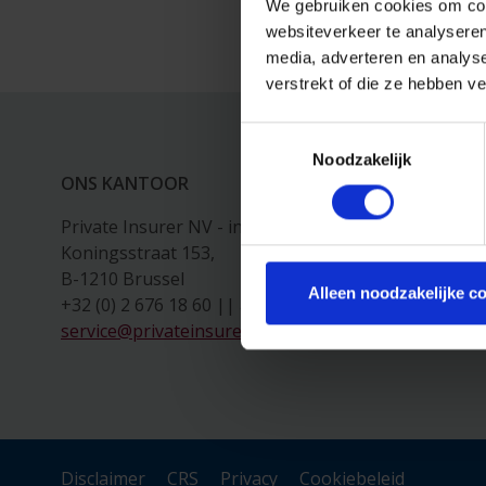
We gebruiken cookies om cont
websiteverkeer te analyseren
media, adverteren en analys
verstrekt of die ze hebben v
Toestemmingsselectie
Noodzakelijk
ONS KANTOOR
Private Insurer NV - in vereffening,
Koningsstraat 153,
B-1210 Brussel
Alleen noodzakelijke c
+32 (0) 2 676 18 60 || alleen beschikbaar van 09:00 t
service@privateinsurer.com
Disclaimer
CRS
Privacy
Cookiebeleid