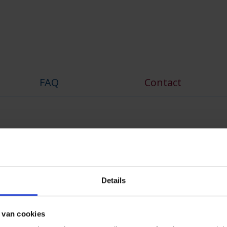
er
FAQ
Contact
NV in vereffening
Details
0 tot 12:00
 van cookies