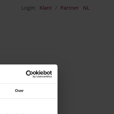
Login:
Klant
/
Partner
NL
Over